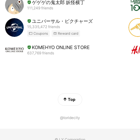
ゲゲゲの鬼太郎 妖怪横丁
111,249 friends
ユニバーサル・ピクチャーズ
15,335,472 friends
Coupons
Reward card
KOMEHYO ONLINE STORE
637,769 friends
Top
@toridecity
© LY Corporation