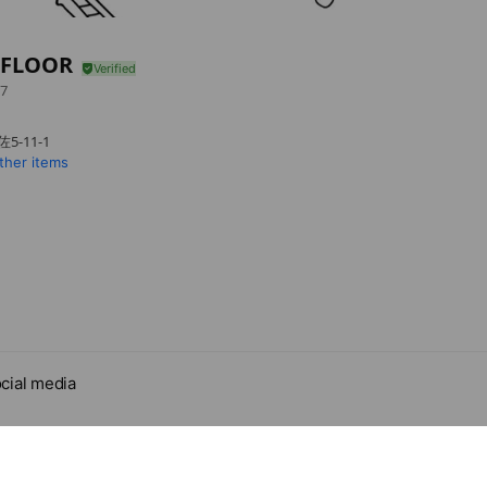
FLOOR
7
-11-1
ther items
cial media