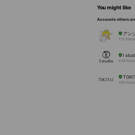
You might like
Accounts others ar
アン
175 frien
I s
439 frien
TOKI
365 frien