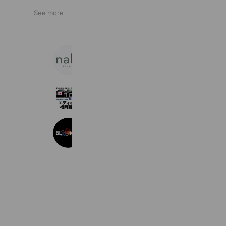
See more
studio nalo
310 friends
ロボ団エディオン福岡西校
309 friends
BLOOMIN' KIDS
367 friends