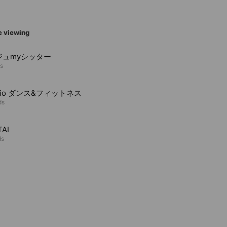
e viewing
ジュmyシッター
ds
tudio ダンス&フィットネス
ds
TAI
ds