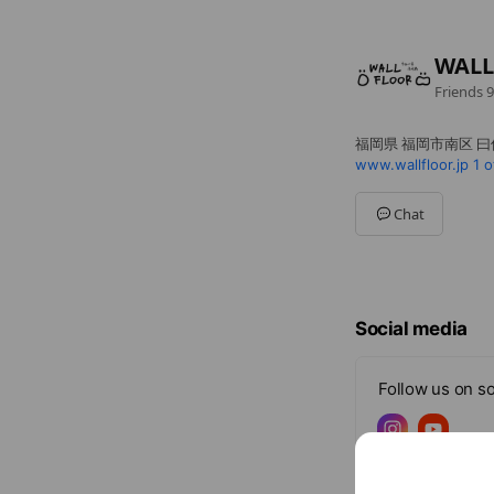
WALL
Friends
9
福岡県 福岡市南区 曰佐5
www.wallfloor.jp
1 o
Chat
Social media
Follow us on so