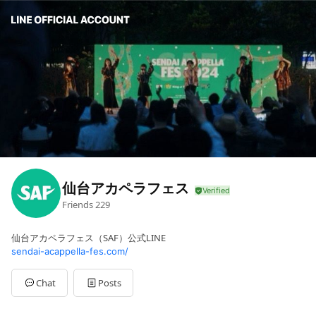
仙台アカペラフェス
Friends
229
仙台アカペラフェス（SAF）公式LINE
sendai-acappella-fes.com/
Chat
Posts