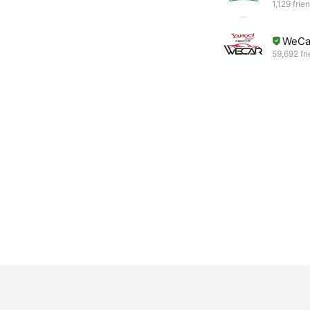
1,129 frie
WeCa
59,692 fr