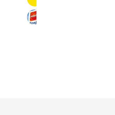
Coupons
Reward card
ENEOS EneJet二十四軒
12,696 friends
Coupons
Reward card