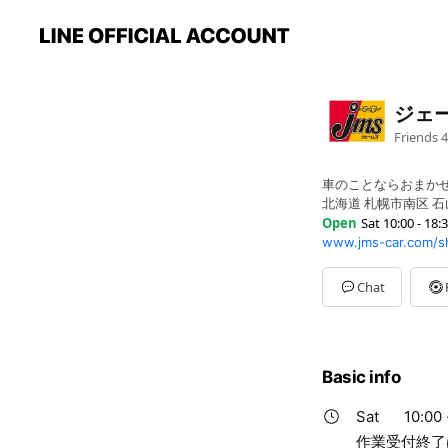
ジェ
Friends
4
車のことならおまか
北海道 札幌市南区 石山
Open
Sat 10:00 - 18:
www.jms-car.com/sh
Sun
10:00 - 18:30
Mon
10:00 - 18:30
Tue
Closed
Chat
Wed
10:00 - 18:30
Thu
10:00 - 18:30
Fri
10:00 - 18:30
Sat
10:00 - 18:30
Basic info
作業受付終了は、18:
Sat
10:00 
作業受付終了は