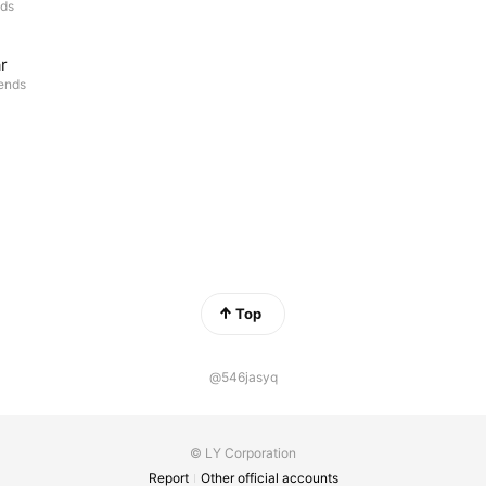
nds
r
iends
Top
@546jasyq
© LY Corporation
Report
Other official accounts