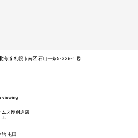
1 北海道 札幌市南区 石山一条5-339-1
e viewing
ームス厚別通店
ends
ヤ館 屯田