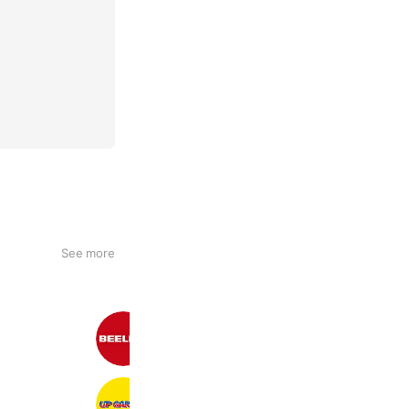
See more
ビーライン
286,982 friends
アップガレージ 札幌厚別店
4,852 friends