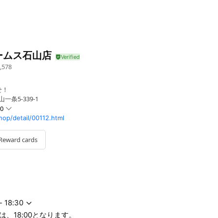
ームス石山店
,578
せ！
一条5-339-1
30
op/detail/00112.html
Reward cards
00となります。
- 18:30
、18:00となります。