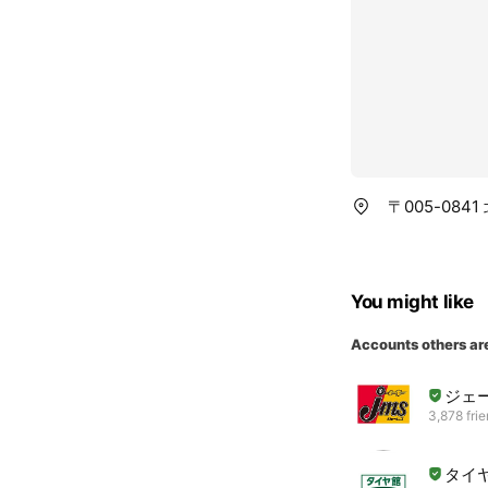
〒005-084
You might like
Accounts others ar
ジェ
3,878 fri
タイ