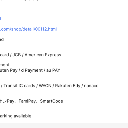
1
com/shop/detail/00112.html
ed
rcard / JCB / American Express
ment
uten Pay / d Payment / au PAY
 / Transit IC cards / WAON / Rakuten Edy / nanaco
ンPay、FamiPay、SmartCode
arking available