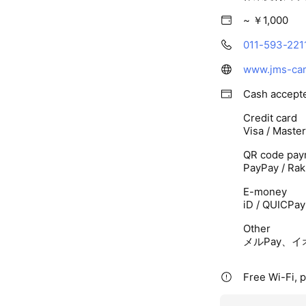
~ ￥1,000
011-593-221
www.jms-car.
Cash accept
Credit card
Visa / Maste
QR code pay
PayPay / Rak
E-money
iD / QUICPay
Other
メルPay、イオ
Free Wi-Fi, p