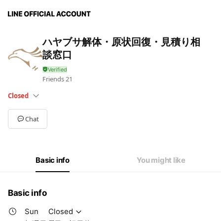
ハヤブサ解体・原状回復・見積り相
談窓口
Friends
21
Closed
Sun
Closed
Mon
08:00 - 18:30
Chat
Tue
08:00 - 18:30
Wed
08:00 - 18:30
Thu
08:00 - 18:30
Fri
08:00 - 18:30
Basic info
You might like
Sat
08:00 - 18:30
毎週日曜日、祝日休み
Basic info
Sun
Closed