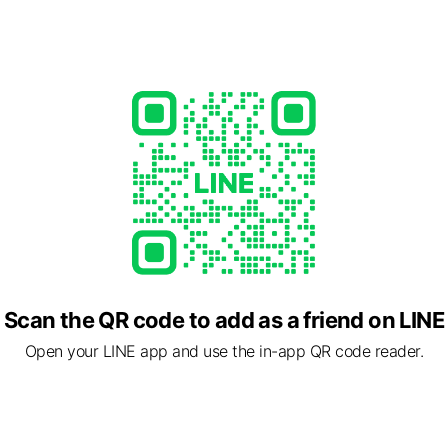
スがあれば教えてください。
- 17:00
正月
67
san.com/
Scan the QR code to add as a friend on LINE
Open your LINE app and use the in-app QR code reader.