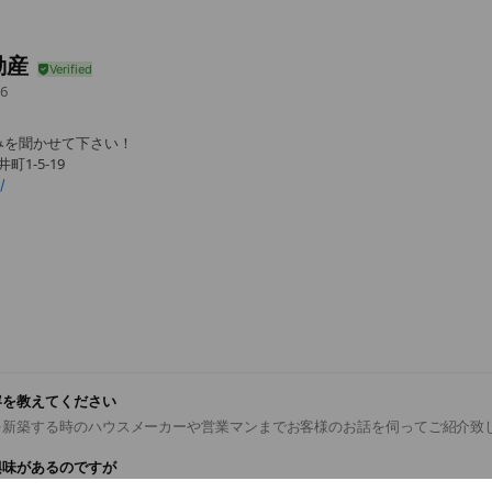
動産
6
みを聞かせて下さい！
町1-5-19
/
容を教えてください
新築する時のハウスメーカーや営業マンまでお客様のお話を伺ってご紹介致
興味があるのですが