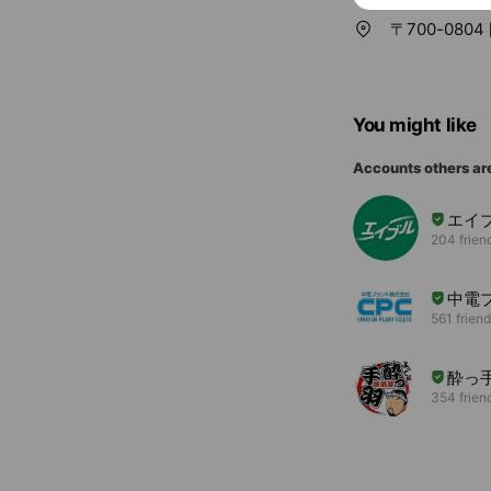
〒700-080
You might like
Accounts others ar
エイ
204 frien
中電
561 frien
酔っ
354 frien