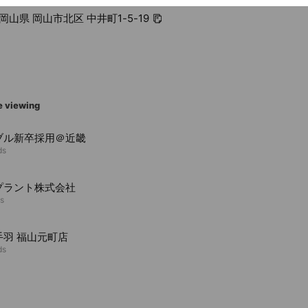
4 岡山県 岡山市北区 中井町1-5-19
e viewing
ブル新卒採用＠近畿
ds
プラント株式会社
ds
手羽 福山元町店
ds