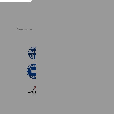
See more
荒木組 採用チーム
277 friends
株式会社ダイクレ
80 friends
メンズ脱毛JAPAN 山口下関店
631 friends