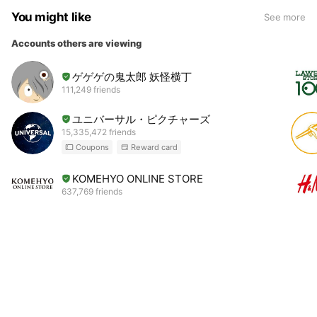
You might like
See more
Accounts others are viewing
ゲゲゲの鬼太郎 妖怪横丁
111,249 friends
ユニバーサル・ピクチャーズ
15,335,472 friends
Coupons
Reward card
KOMEHYO ONLINE STORE
637,769 friends