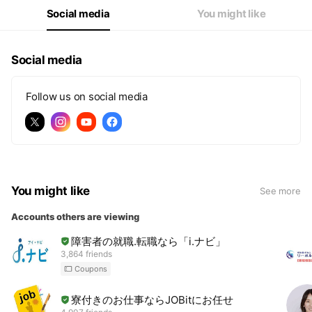
Social media
You might like
Social media
Follow us on social media
You might like
See more
Accounts others are viewing
障害者の就職.転職なら「i.ナビ」
3,864 friends
Coupons
寮付きのお仕事ならJOBitにお任せ