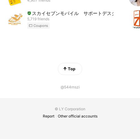
4,907 friends
スカイセブンモバイル サポートデスク
5,719 friends
Coupons
Top
@544rnszi
© LY Corporation
Report
Other official accounts