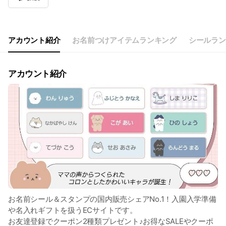
Wed
09:30 - 12:00,13:30 - 17:30
Thu
09:30 - 12:00,13:30 - 17:30
Fri
09:30 - 12:00,13:30 - 17:30
Sat
Closed
アカウント紹介
お名前つけアイテムランキング
シールラン
※祝日もお休みを頂いております
アカウント紹介
お名前シール＆スタンプの国内販売シェアNo.1！入園入学準備
や名入れギフトを扱うECサイトです。
お友達登録でクーポン2種類プレゼント♪お得なSALEやクーポ