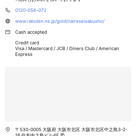
0120-054-072
www.rakuten.ne.jp/gold/naireseisakusho/
Cash accepted
Credit card
Visa / Mastercard / JCB / Diners Club / American
Express
〒530-0005 大阪府 大阪市北区 大阪市北区中之島3-2-
18 住友中之島ビル4F