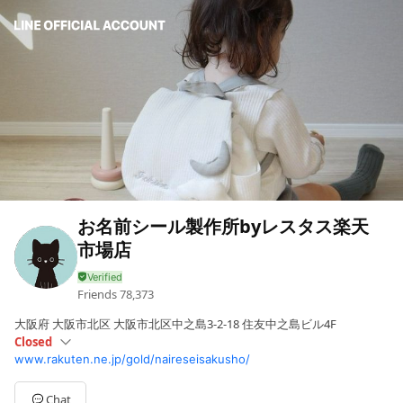
お名前シール製作所byレスタス楽天
市場店
Friends
78,373
大阪府 大阪市北区 大阪市北区中之島3-2-18 住友中之島ビル4F
Closed
www.rakuten.ne.jp/gold/naireseisakusho/
Sun
Closed
Mon
09:30 - 12:00,13:30 - 17:30
Tue
09:30 - 12:00,13:30 - 17:30
Chat