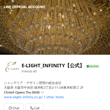
E-LIGHT_INFINITY【公式】
Friends
40
シャンデリア・デザイン照明の総合会社
大阪府 大阪市中央区 徳井町2丁目2-11 LM東本町第三 2F
Closed
Opens Thu 09:00
www.elight-infinity.co.jp/
1 other items
Sun
Closed
Mon
09:00 - 18:00
Tue
09:00 - 18:00
Chat
Call