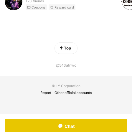
123 friends
Coupons
Reward card
Top
@543afnwo
© LY Corporation
Report
Other official accounts
Chat