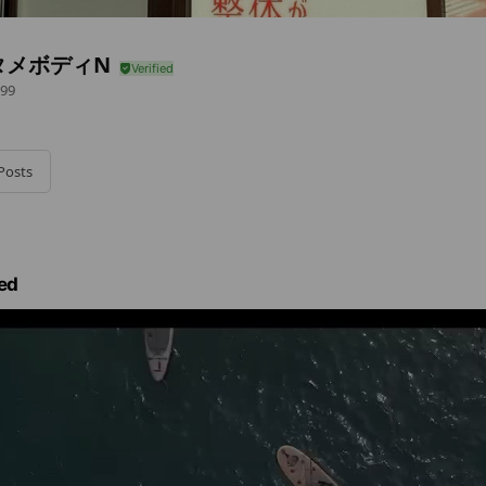
タメボディN
99
Posts
ed