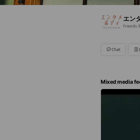
エン
Friends
3
Chat
Mixed media fe