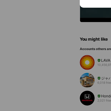
You might like
Accounts others ar
LAVA
10,456,97
ジャ
6,018 fri
Hond
2,021 fri