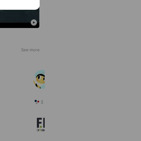
See more
札幌山本養蜂園
976 friends
a.v.v イオンモール札幌平岡店
5,057 friends
フィットイージー 【公式】
795,969 friends