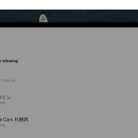
e viewing
3 friends
バリン
ends
a Cars 札幌西
ends