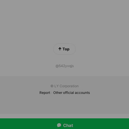
Top
@542yvqjs
© LY Corporation
Report
Other official accounts
Chat