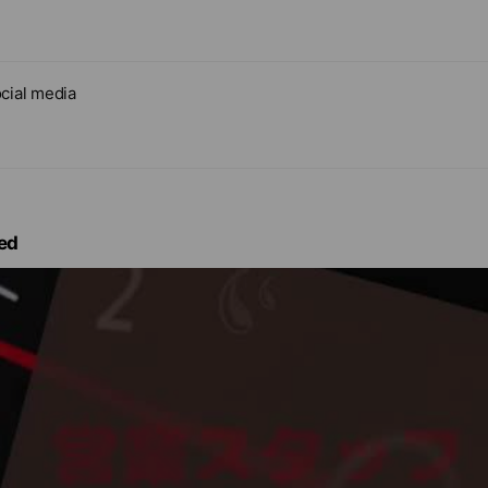
cial media
ed