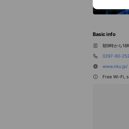
Basic info
朝9時から1
0297-60-25
www.nku.jp/
Free Wi-Fi, 