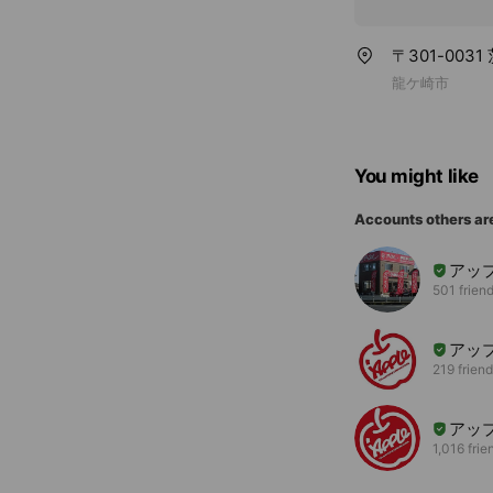
〒301-003
龍ケ崎市
You might like
Accounts others ar
アッ
501 frien
アッ
219 frien
アッ
1,016 frie