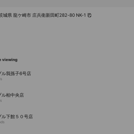
1 茨城県 龍ケ崎市 庄兵衛新田町282-80 NK-1
e viewing
プル我孫子6号店
ds
プル柏中央店
ds
プル下館５０号店
nds