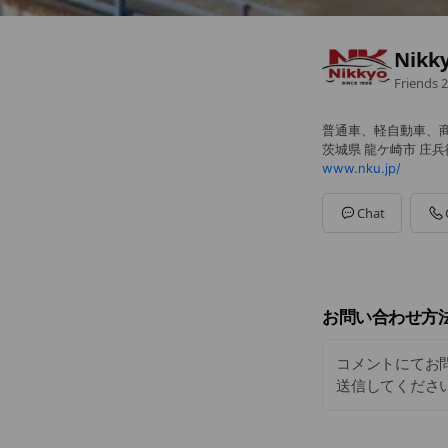
Nik
Friends
2
普通車、軽自動車、商
茨城県 龍ケ崎市 庄兵衛新
www.nku.jp/
Chat
お問い合わせ方
コメントにてお
送信してください