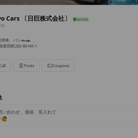
kyo Cars 〔日巨株式会社〕
15
用車、バン🚗🛻
田町282-80 NK-1
Call
Posts
Coupons
法
問い合わせ、連絡 等入れて
🙋