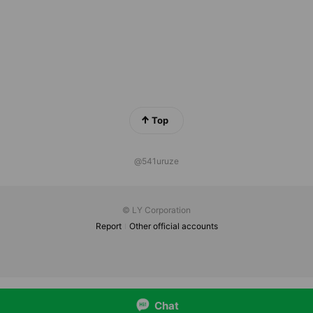
Top
@541uruze
© LY Corporation
Report
Other official accounts
Chat