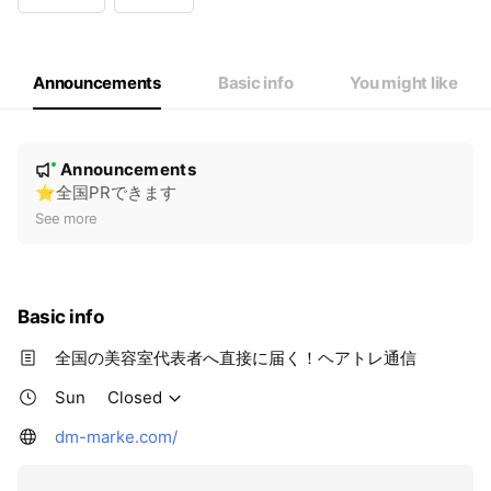
Wed
10:00 - 17:00
Thu
10:00 - 16:30
Fri
10:00 - 17:00
Sat
Closed
Announcements
Basic info
You might like
N
Announcements
New
o
⭐️全国PRできます
t
See more
i
c
e
Basic info
全国の美容室代表者へ直接に届く！ヘアトレ通信
Sun
Closed
dm-marke.com/