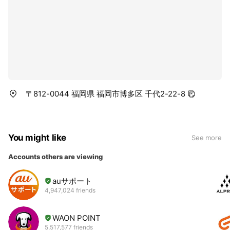
〒812-0044 福岡県 福岡市博多区 千代2-22-8
You might like
See more
Accounts others are viewing
auサポート
4,947,024 friends
WAON POINT
5,517,577 friends