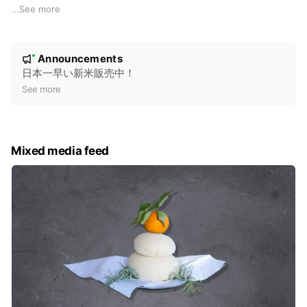
収穫される新米は、日本一早い新米として大変人気があります
...
See more
🌾
N
Announcements
New
o
日本一早い新米販売中！
t
See more
i
c
e
Mixed media feed