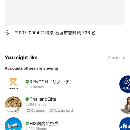
〒907-0004 沖縄県 石垣市登野城 726
You might like
See more
Accounts others are viewing
RENOCH（リノッチ）
633 friends
ThailandElite
1,384 friends
Coupons
Reward card
HIS国内航空券
4,983 friends