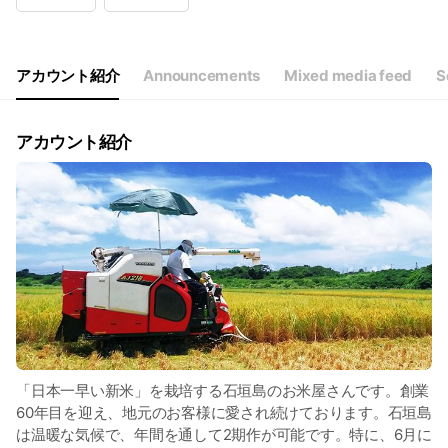
Wed
09:00 - 18:00
Thu
Closed
Fri
09:00 - 18:00
Sat
09:00 - 18:00
アカウント紹介
Announcements
Mixed media feed
S
毎週木・日は定休日
アカウント紹介
「日本一早い新米」を栽培する石垣島のお米屋さんです。創業
60年目を迎え、地元のお客様に愛され続けております。石垣島
は温暖な気候で、年間を通して2期作が可能です。特に、6月に