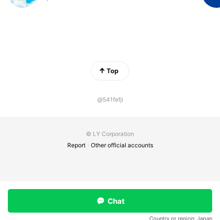
Top
@541fefji
© LY Corporation
Report
Other official accounts
Chat
Country or region:
Japan