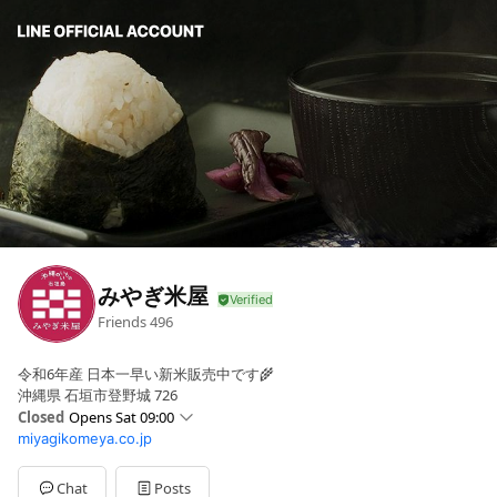
みやぎ米屋
Friends
496
令和6年産 日本一早い新米販売中です🌾
沖縄県 石垣市登野城 726
Closed
Opens Sat 09:00
miyagikomeya.co.jp
Sun
Closed
Mon
09:00 - 18:00
Tue
09:00 - 18:00
Chat
Posts