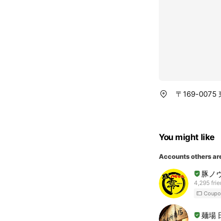
〒169-00
You might like
Accounts others ar
豚ノヴ
4,295 fri
Coupo
麺場 