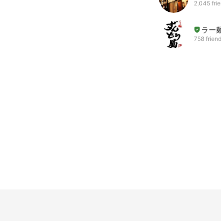
2,045 fri
ラー
758 frien