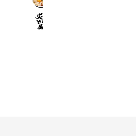
691 friends
ラー麺ずんどう屋羽田空港第1ターミ
611 friends