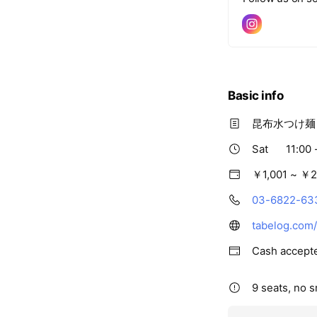
Basic info
昆布水つけ麺
Sat
11:00 
￥1,001 ~ ￥2
03-6822-63
tabelog.com
Cash accept
9 seats, no 