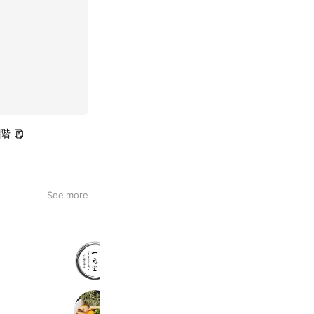
1階
See more
笠岡ラーメン 一元堂 神保町店
1,549 friends
Coupons
らぁ麺 ちり葉