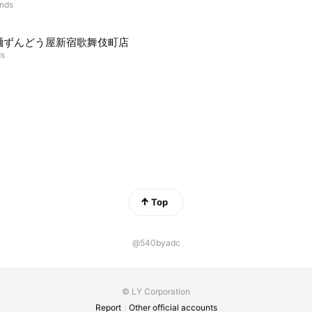
ends
麺ずんどう屋新宿歌舞伎町店
ds
Top
@540byadc
© LY Corporation
Report
Other official accounts