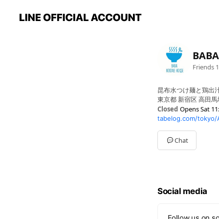
BABA
Friends
1
昆布水つけ麺と鶏出
東京都 新宿区 高田
Closed
Opens Sat 11
tabelog.com/tokyo
Sun
11:00 - 22:00
Mon
11:00 - 22:00
Tue
11:00 - 22:00
Chat
Wed
11:00 - 22:00
Thu
11:00 - 22:00
Fri
11:00 - 22:00
Sat
11:00 - 22:00
Social media
Follow us on so