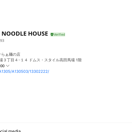
 NOODLE HOUSE
93
汁らぁ麺の店
馬場３丁目４−１４ ドムス・スタイル高田馬場 1階
:00
/A1305/A130503/13302222/
cial media