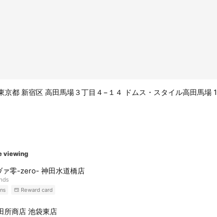
75 東京都 新宿区 高田馬場３丁目４−１４ ドムス・スタイル高田馬場 
e viewing
ァ零-zero- 神田水道橋店
ends
ns
Reward card
田所商店 池袋東店