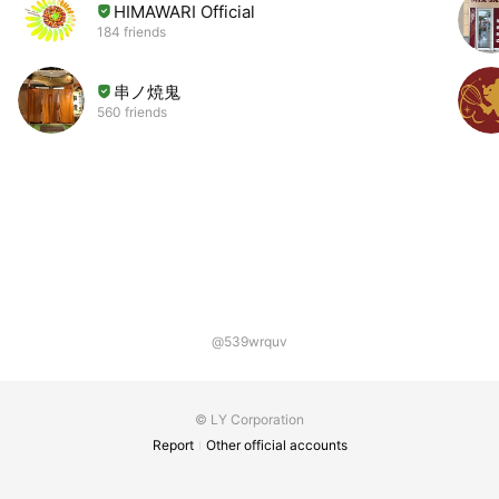
HIMAWARI Official
184 friends
串ノ焼鬼
560 friends
@539wrquv
© LY Corporation
Report
Other official accounts