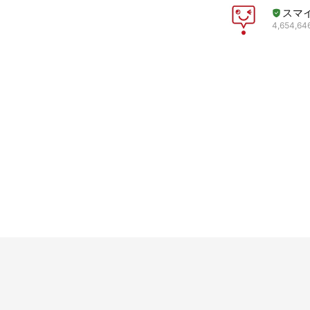
スマ
4,654,646