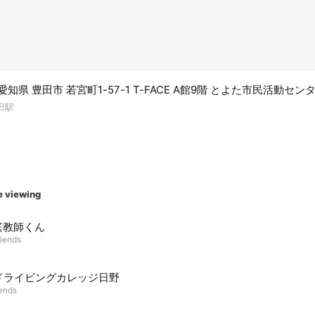
5 愛知県 豊田市 若宮町1-57-1 T-FACE A館9階 とよた市民活動セン
田駅
e viewing
庭教師くん
riends
ドライビングカレッジ日野
iends