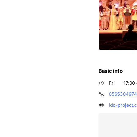
Basic info
Fri
17:00 
0565304974
ido-project.