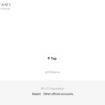
イルゼミ
 friends
Top
@539qprne
© LY Corporation
Report
Other official accounts