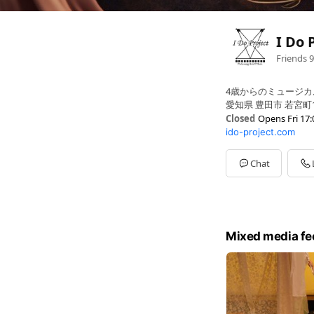
I Do 
Friends
9
4歳からのミュージカ
愛知県 豊田市 若宮町1-
Closed
Opens Fri 17:
ido-project.com
Sun
Closed
Mon
18:30 - 21:30
Tue
Closed
Chat
Wed
Closed
Thu
18:30 - 20:00
Fri
17:00 - 21:30
Sat
Closed
Mixed media fe