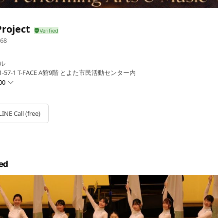
Project
68
ル
57-1 T-FACE A館9階 とよた市民活動センター内
00
LINE Call (free)
ed