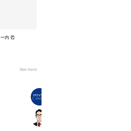
ター内
See more
スタディサプリENGLISH
122,347 friends
トライさん【バイト・教師募集】
321,438 friends