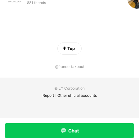
881 friends
Top
@franco_takeout
© LY Corporation
Report
Other official accounts
Chat