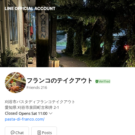
フランコのテイクアウト
Friends
216
刈谷市パスタディフランコテイクアウト
愛知県 刈谷市泉田町古和井 2-1
Closed
Opens Sat 11:00
pasta-di-franco.com/
Sun
11:00 - 20:00
Mon
Closed
Tue
11:00 - 20:00
Chat
Posts