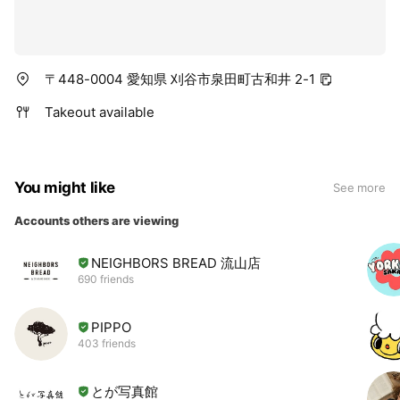
〒448-0004 愛知県 刈谷市泉田町古和井 2-1
Takeout available
You might like
See more
Accounts others are viewing
NEIGHBORS BREAD 流山店
690 friends
PIPPO
403 friends
とが写真館