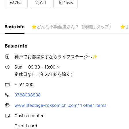
Tue
09:30 - 18:00
Chat
Call
Posts
Wed
09:30 - 18:00
Thu
09:30 - 18:00
Fri
09:30 - 18:00
Sat
09:30 - 18:00
Basic info
⭐どんな不動産屋さん？（詳細はタップ）
⭐よ
定休日なし（年末年始を除く）
Basic info
神戸でお部屋探すならライフステージへ✨
Sun
09:30 - 18:00
定休日なし（年末年始を除く）
~ ￥1,000
0788038808
www.lifestage-rokkomichi.com/
1 other items
Cash accepted
Credit card