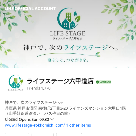
ライフステージ六甲道店
Friends
1,770
神戸で、次のライフステージへ✨
兵庫県 神戸市灘区 森後町2丁目3-20 ライオンズマンション六甲口1階
（山手幹線道路沿い、バス停目の前）
Closed
Opens Sun 09:30
www.lifestage-rokkomichi.com/
1 other items
Sun
09:30 - 18:00
Mon
09:30 - 18:00