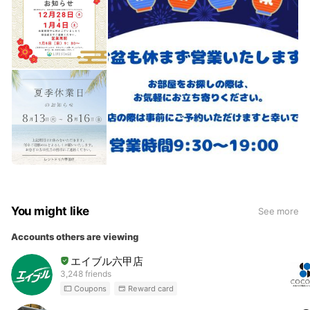
安心してご相談ください。
Q.Lineでも相談できますか？
A. はい、LINEでのご相談が可能です。
事前相談や条件整理など、来店前のやり取りにも対応して
います。
You might like
See more
Accounts others are viewing
エイブル六甲店
3,248 friends
Coupons
Reward card