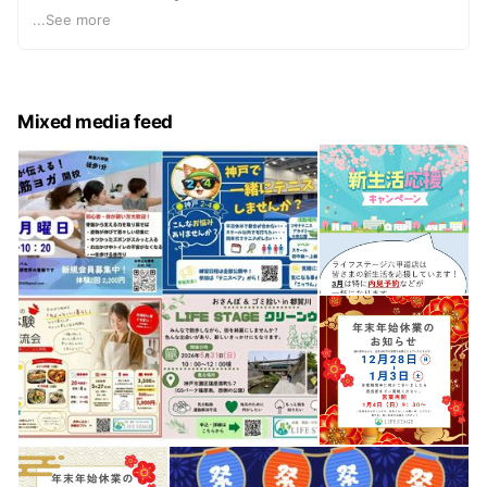
件、全部取り扱い可能
🎾 地域イベント開催
...
See more
こちらから、直接オーナー様、管理会社様に確認を取り、
空いていれば、ご案内させていただきます。
暮らしをもっと豊かに、
気になる物件がありましたら、お気軽にお申し付けくださ
地域とつながるきっかけを。
い😊
Mixed media feed
お気軽にご相談ください😊
Q. 他のお店にも行く必要はありますか？
A. いいえ、ありません。
当社にて、現在ご紹介可能な物件をまとめてご案内できま
すので、
複数の不動産会社を回る必要はありません。
Q. 店舗はどこにありますか？
A. JR六甲道駅から北に5分、阪急六甲駅から南に10分の場
所にあります！
Q. 初めての引越しですが大丈夫ですか？
A. もちろん大丈夫です。
お部屋探しの流れや注意点など、初めての方にも分かりや
すくご説明しますので、