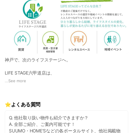
神戸で、次のライフステージへ。
LIFE STAGE六甲道店は、
お部屋探しだけでなく、レンタルスペースの運営や地域イベン
...
See more
トの開催を通じて、人と人とのつながりを大切にしています。
ひとり暮らし、結婚、住み替えなど、
⭐よくある質問
ライフステージが変わるたびに寄り添える存在でありたいと考
えています。
Q. 他社取り扱い物件も紹介できますか？
A. 全部ご紹介、ご案内可能です！
🏠 お部屋探し・不動産相談
SUUMO・HOME’Sなどの各ポータルサイト、他社掲載物
☕ レンタルスペース運営