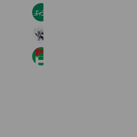
エイブル阿佐ヶ谷店
2,437 friends
Coupons
Reward card
socio
4,143 friends
株式会社ハウスパートナー大宮店
2,223 friends