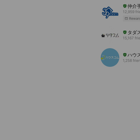
仲介手
12,959 fr
Rewar
タダス
15,167 fri
ハウ
1,258 frie