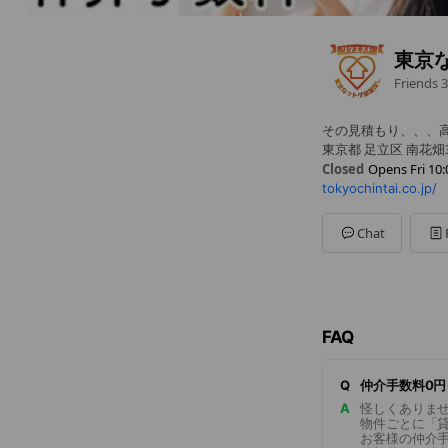
東京
Friends
3
その見積もり、、、
東京都 足立区 南花畑3-
Closed
Opens Fri 10:
tokyochintai.co.jp/
Sun
10:00 - 18:00
Mon
10:00 - 18:00
Tue
10:00 - 18:00
Chat
Wed
Closed
Thu
10:00 - 18:00
Fri
10:00 - 18:00
Sat
10:00 - 18:00
FAQ
Q
仲介手数料0
A
怪しくありま
物件ごとに「貸
お客様の仲介手