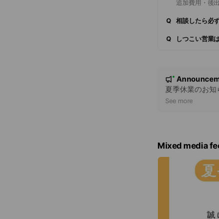
追加費用・後
Q
相談したら必
Q
しつこい営業
N
Announcem
New
o
夏季休業のお知
t
See more
i
c
e
Mixed media fe