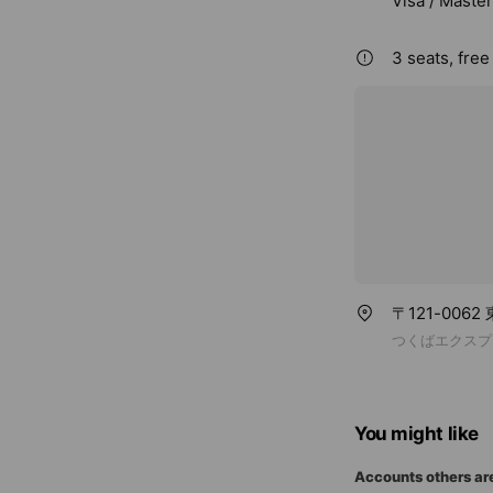
Visa / Maste
3 seats, free
〒121-006
つくばエクスプ
You might like
Accounts others ar