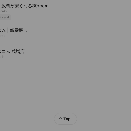
数料が安くなる39room
iends
d card
ム | 部屋探し
ends
スコム 成増店
nds
Top