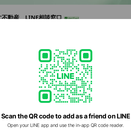
不動産 LINE相談窓口
5
町33-2
e viewing
TO CARS
Scan the QR code to add as a friend on LINE
A
Open your LINE app and use the in-app QR code reader.
ds