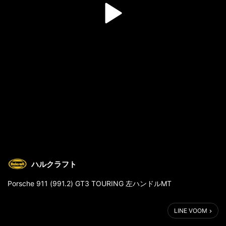
ハルクラフト
Porsche 911 (991.2) GT3 TOURING 左ハンドルMT
#halcraft
LINE VOOM
#porsche
#porsche911