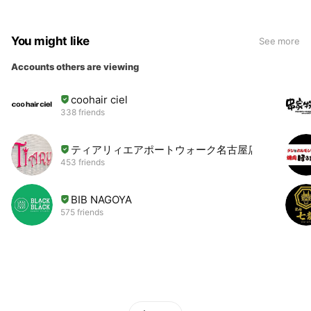
You might like
See more
Accounts others are viewing
coohair ciel
338 friends
ティアリィエアポートウォーク名古屋店
453 friends
BIB NAGOYA
575 friends