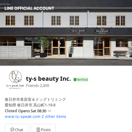
ty-s beauty Inc.
Friends
2,009
春日井市美容室＆ドッグトリミング
愛知県 春日井市 高山町1-19-8
Closed
Opens Sat 08:30
www.ty-speak.com
2 other items
Sun
08:30 - 17:30
Mon
Closed
Tue
08:30 - 17:30
Chat
Posts