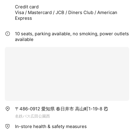
Credit card
Visa / Mastercard / JCB / Diners Club / American
Express
10 seats, parking available, no smoking, power outlets
available
〒486-0912 愛知県 春日井市 高山町1-19-8
名鉄バス広田公園西
In-store health & safety measures