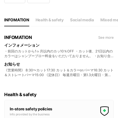
Wed
08:30 - 17:30
Thu
08:30 - 17:30
Fri
08:30 - 17:30
Sat
08:30 - 17:30
INFOMATION
Health & safety
Social media
Mixed me
定休日・毎週月曜日、第1・3火曜日、第2・4・5日曜日
INFOMATION
See more
インフォメーション
・前回のカットから1ヶ月以内のカッ10％OFF ・カット後、21日以内の
カラーはシャンプーブロー料金をいただいておりません。 ・お知り合
い、お友達、ご家族など、どしどしご紹介ください、ご紹介くださった
お知らせ
お客様、ご紹介の上初めてご来店いただいたお客様は技術料金20％OFF
・メンバーズカードは技術、商品(税込)の1％をポイント還元 年間10万
《営業時間》 8:30〜カット17:30 カット＆カラーorパーマ16:30 カット
円以上(税込)のお支払いで翌年2％ポイント還元 年間15万円以上(税込)
＆ストレートパーマ15:00 《定休日》 毎週月曜日・第1.3火曜日・第
のお支払いで翌年3％ポイント還元 ・ お帰りの際、2ヶ月以内の次回予
2.4.5日曜日 《駐車場》 店前1〜4、店裏15台、GEO裏1〜10
約をお勧めしております。 ・技術で万一お気に召さない場合は、施術
後10日以内でしたら責任を持ってご対応させていただきます。 ・お客
様のスタイルに合った、ご希望のスタイリストをご自由にご指名いただ
Health & safety
けます。
In-store safety policies
Info provided by the business