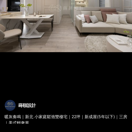
蒔頤設計
暖灰奏鳴｜新北 小家庭鬆弛雙棲宅｜22坪｜新成屋(5年以下)｜三房
｜美式輕奢風
【家，是親情的共鳴旋律】