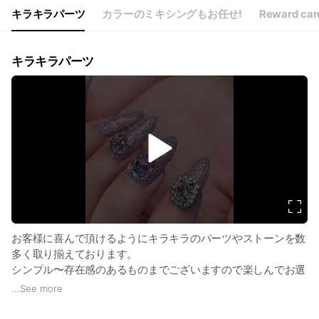
キラキラパーツ
カラーのミキシングもお任せ!
Reward car
キラキラパーツ
v
i
d
e
o
お客様に喜んで頂けるようにキラキラのパーツやストーンを数
多く取り揃えております。
シンプル〜存在感のあるものまでございますので楽しんでお選
び頂けます。
...
See more
組み合わせなどもご提案させていただいております。
是非可愛いキラキラ達をお楽しみください。