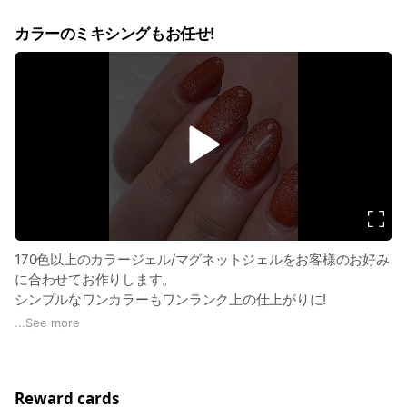
カラーのミキシングもお任せ!
v
i
d
e
o
170色以上のカラージェル/マグネットジェルをお客様のお好み
に合わせてお作りします。
シンプルなワンカラーもワンランク上の仕上がりに!
スモーキーもビビットも◎
...
See more
お肌の色やシーンにも合わせて◎
人と被らないカラーにもなりオリジナルに仕上げます。
是非ご相談ください。
Reward cards