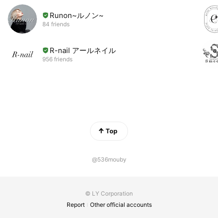
Runon~ルノン~
84 friends
R-nail アールネイル
956 friends
Top
@536mouby
© LY Corporation
Report
Other official accounts