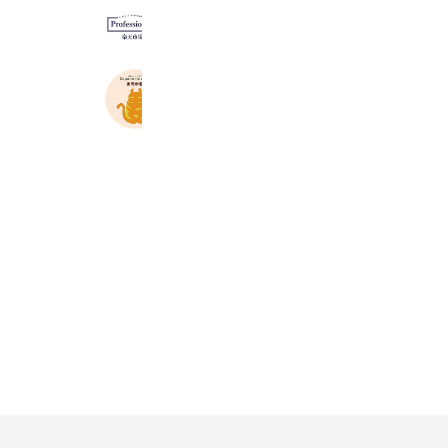
Professional’s 楽天市場店
442 friends
国産生姜専門 黄金の里 楽天市場店
1,349 friends