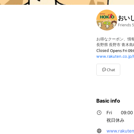
おい
Friends
5
お得なクーポン、情
長野県 長野市 青木島町
Closed
Opens Fri 09:
www.rakuten.co.jp/
Sun
Closed
Mon
09:00 - 17:00
Tue
09:00 - 17:00
Chat
Wed
09:00 - 17:00
Thu
09:00 - 17:00
Fri
09:00 - 17:00
Sat
Closed
祝日休み
Basic info
Fri
09:00 
祝日休み
www.rakuten.