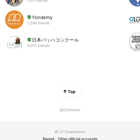
330 friends
Yondemy
7,396 friends
日本バッハコンクール
9,974 friends
Top
@535nsnns
© LY Corporation
Report
Other official accounts