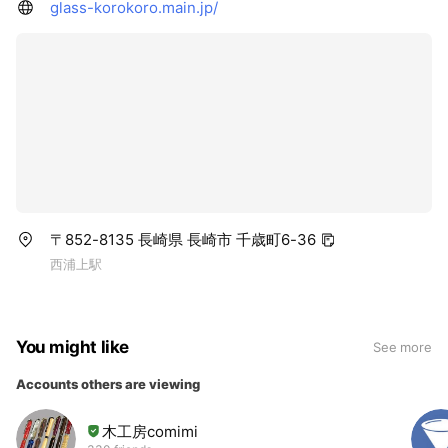
glass-korokoro.main.jp/
〒852-8135 長崎県 長崎市 千歳町6-36
西浦上駅
You might like
See more
Accounts others are viewing
木工房comimi