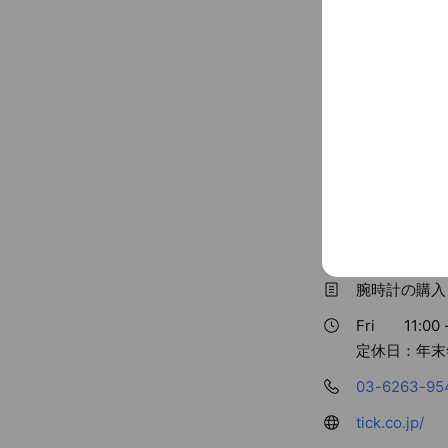
Basic info
腕時計の購入
Fri
11:00 
定休日：年末
03-6263-95
tick.co.jp/