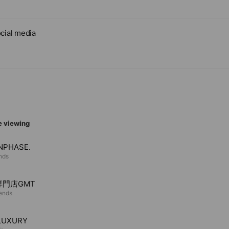
cial media
e viewing
PHASE.
ends
専門店GMT
iends
LUXURY