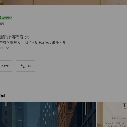
09
級腕時計専門店です
中央区銀座６丁目４−６ For You銀座ビル
:00
Posts
Call
ed