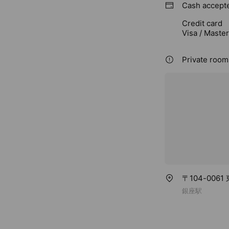
Cash accept
Credit card
Visa / Maste
Private room
〒104-00
銀座駅