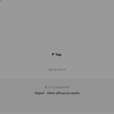
ds
Top
@tickwatch
© LY Corporation
Report
Other official accounts