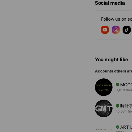
Social media
Follow us on so
You might like
Accounts others ar
MOON
3,818 fri
時計
15,684 fr
ART 