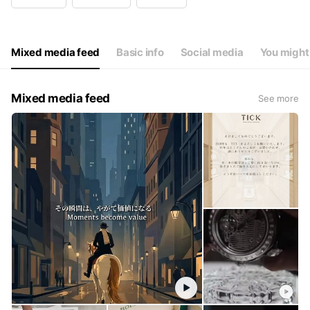
Wed
11:00 - 19:30
Thu
11:00 - 19:30
Fri
11:00 - 19:30
Sat
11:00 - 19:30
Mixed media feed
Basic info
Social media
You might 
定休日：年末年始
Mixed media feed
See more