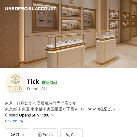
Tick
Friends
811
東京・銀座にある高級腕時計専門店です
東京都 中央区 東京都中央区銀座６丁目４−６ For You銀座ビル
Closed
Opens Sun 11:00
tick.co.jp/
Sun
11:00 - 19:30
Mon
11:00 - 19:30
Tue
11:00 - 19:30
Chat
Posts
Call