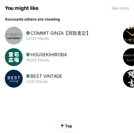
You might like
See more
Accounts others are viewing
COMMIT GINZA【買取査定】
12,124 friends
HOUSEKIHIROBA
18,512 friends
BEST VINTAGE
1,437 friends
Top