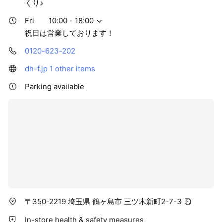
くり♪
ウス・エフのお家づくりです。
Fri
10:00 - 18:00
モデルハウス・ショールームは埼玉県内に2つ！
祝日は営業しております！
【鶴ヶ島三ツ木展示場】
0120-623-202
【桶川北本ハウジングギャラリー】
※営業時間/10:00～18:00 火曜・水曜定休（祝日は営業）
dh-f.jp
1 other items
※夏季・冬季休業期間にご注意ください
Parking available
ハウスデザイナーが不在の場合もありますので、見学は【事前
予約】がオススメです。
〒350-2219 埼玉県 鶴ヶ島市 三ツ木新町2-7-3
In-store health & safety measures