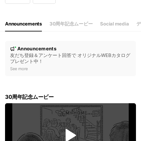
Wed
Closed
Thu
10:00 - 18:00
Fri
10:00 - 18:00
Sat
10:00 - 18:00
Announcements
30周年記念ムービー
Social media
デ
祝日は営業しております！
N
Announcements
New
o
友だち登録＆アンケート回答で オリジナルWEBカタログ
プレゼント中！
t
See more
i
c
e
30周年記念ムービー
v
i