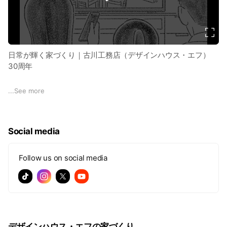
d
e
o
日常が輝く家づくり｜古川工務店（デザインハウス・エフ）
30周年
▼30周年特設サイト
...
See more
https://dh-f.jp/30th/
Social media
Follow us on social media
デザインハウス・エフの家づくり