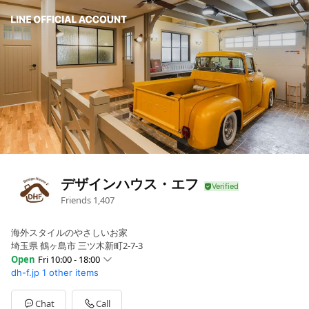
デザインハウス・エフ
Friends
1,407
海外スタイルのやさしいお家
埼玉県 鶴ヶ島市 三ツ木新町2-7-3
Open
Fri 10:00 - 18:00
dh-f.jp
1 other items
Sun
10:00 - 18:00
Mon
10:00 - 18:00
Tue
Closed
Chat
Call