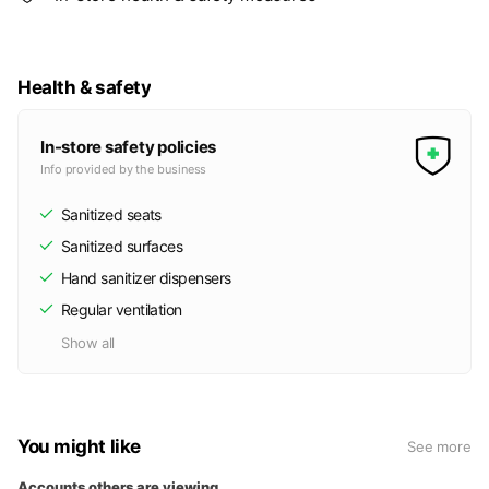
Health & safety
In-store safety policies
Info provided by the business
Sanitized seats
Sanitized surfaces
Hand sanitizer dispensers
Regular ventilation
Show all
You might like
See more
Accounts others are viewing