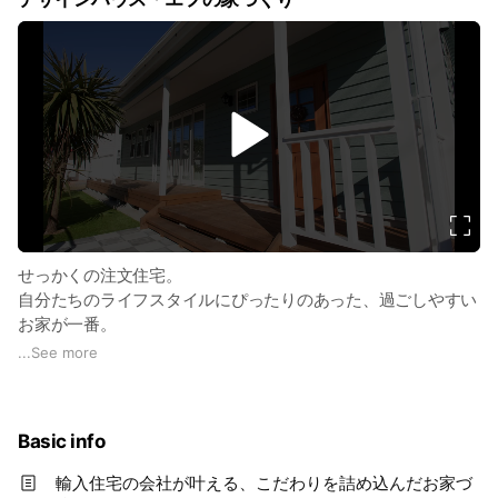
v
i
d
e
o
せっかくの注文住宅。
自分たちのライフスタイルにぴったりのあった、過ごしやすい
お家が一番。
外観もかわいい家が良いけど予算内でどこまで叶えられるかと
...
See more
不安もあると思います。
できるだけこだわりの詰まったお家を叶えたい、私たちスタッ
フはお客様に寄り添って可愛い家をご提案します。
Basic info
「夢」と「遊び心」のエッセンス。
輸入住宅の会社が叶える、こだわりを詰め込んだお家づ
「わくわく」する暮らし計画を一緒に楽しむのが、デザインハ