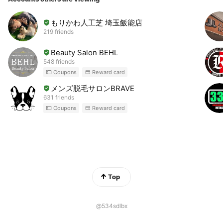
もりかわ人工芝 埼玉飯能店
219 friends
Beauty Salon BEHL
548 friends
Coupons
Reward card
メンズ脱毛サロンBRAVE
631 friends
Coupons
Reward card
Top
@534sdlbx