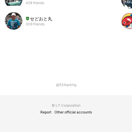
428 friends
せどおと丸
309 friends
@534qvkhg
© LY Corporation
Report
Other official accounts