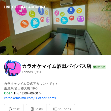
カラオケマイム酒田バイパス店
Friends
3,951
カラオケマイム公式アカウントです♪
山形県 酒田市大町 19-5
Open
Thu 12:00 - 00:00
karaokemaimu.com/
1 other items
Sun
11:00 - 00:00
Mon
12:00 - 00:00
Tue
12:00 - 00:00
Chat
Posts
Coupons