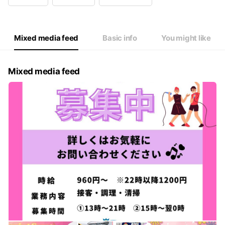
Wed
12:00 - 00:00
Thu
12:00 - 00:00
Fri
11:00 - 02:00
Sat
11:00 - 02:00
Mixed media feed
Basic info
You might like
祝前日11：00-翌2：00
Mixed media feed