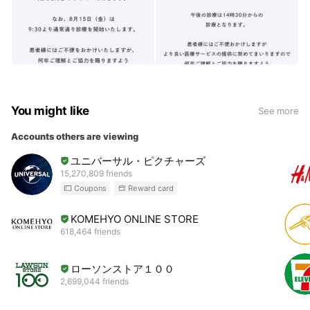
You might like
See more
Accounts others are viewing
ユニバーサル・ピクチャーズ
15,270,809 friends
Coupons
Reward card
KOMEHYO ONLINE STORE
618,464 friends
ローソンストア１００
2,699,044 friends