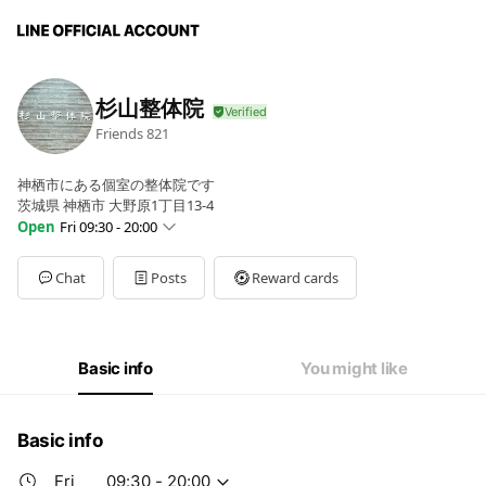
杉山整体院
Friends
821
神栖市にある個室の整体院です
茨城県 神栖市 大野原1丁目13-4
Open
Fri 09:30 - 20:00
Sun
09:30 - 20:00
Mon
09:30 - 20:00
Chat
Posts
Reward cards
Tue
09:30 - 20:00
Wed
09:30 - 20:00
Thu
Closed
Fri
09:30 - 20:00
Basic info
You might like
Sat
09:30 - 20:00
定休日 木曜日
Basic info
Fri
09:30 - 20:00