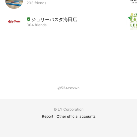
203 friends
ジョリーパスタ海田店
304 friends
@534covwn
© LY Corporation
Report
Other official accounts