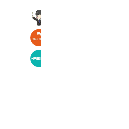
山本良平行政書士事務所Yamamoto
1,077 friends
Budget Rent a Car
7,485 friends
Coupons
Reward card
HAZIME PLANNING
237 friends