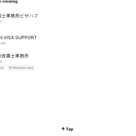
e viewing
書士事務所ビザハブ
ds
N VISA SUPPORT
ends
行政書士事務所
ds
ns
Reward card
Top