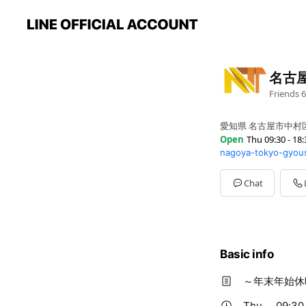
名古
Friends
6
愛知県 名古屋市中村区
Open
Thu 09:30 - 18:
nagoya-tokyo-gyou
Sun
Closed
Mon
09:30 - 18:30
Tue
09:30 - 18:30
Chat
Wed
09:30 - 18:30
Thu
09:30 - 18:30
Fri
09:30 - 18:30
Sat
Closed
Basic info
～年末年始休暇
Thu
09:30 