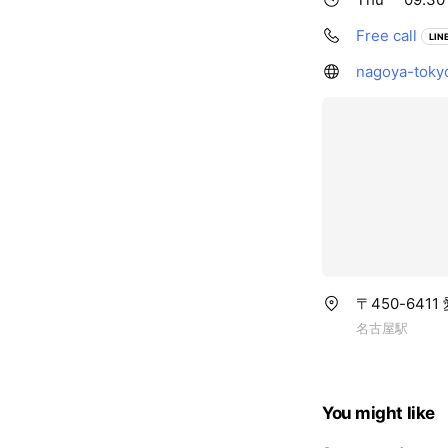
Free call
LINE
nagoya-toky
〒450-64
名古屋駅
You might like