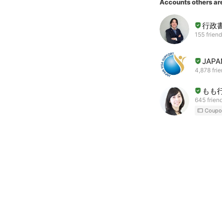
Accounts others ar
行政
155 frien
JAPA
4,878 fri
もも
645 frien
Coupo