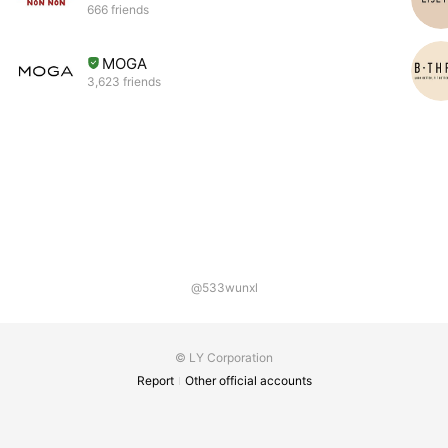
666 friends
MOGA
3,623 friends
@533wunxl
© LY Corporation
Report
Other official accounts