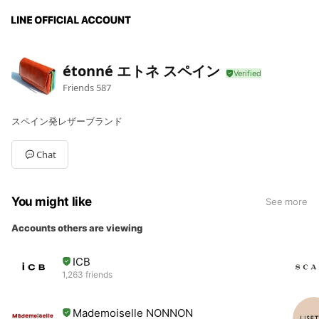
étonné エトネ スペイン
Friends
587
スペイン発レザーブランド
Chat
You might like
See more
Accounts others are viewing
ICB
1,263 friends
Mademoiselle NONNON