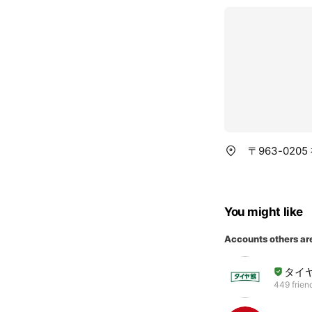
〒963-02
You might like
Accounts others ar
タイ
449 frien