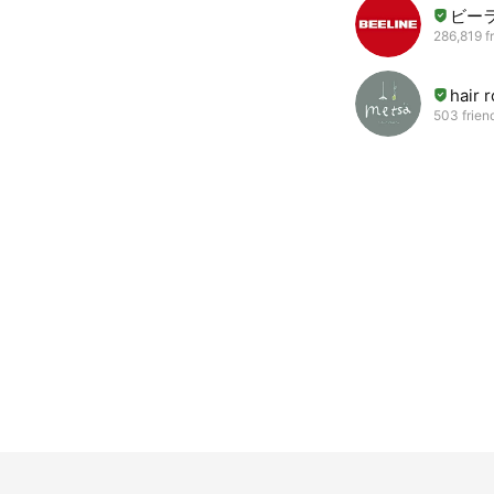
ビー
286,819 f
hair 
503 frien