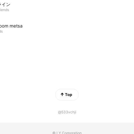
ライン
riends
room metsa
ds
Top
@533vchji
© LY Corporation