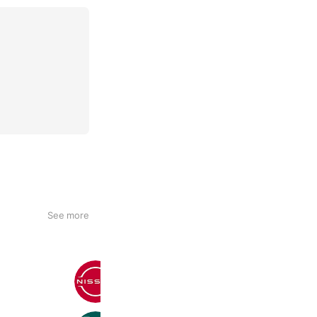
See more
NISSAN
5,090,515 friends
Coupons
Reward card