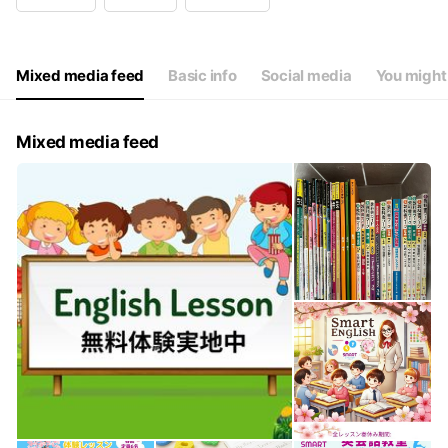
Wed
00:00 - 00:00
Thu
15:00 - 21:00
Fri
15:00 - 21:00
Sat
16:45 - 20:30
Mixed media feed
Basic info
Social media
You might 
⭐定休日：水曜日
Mixed media feed