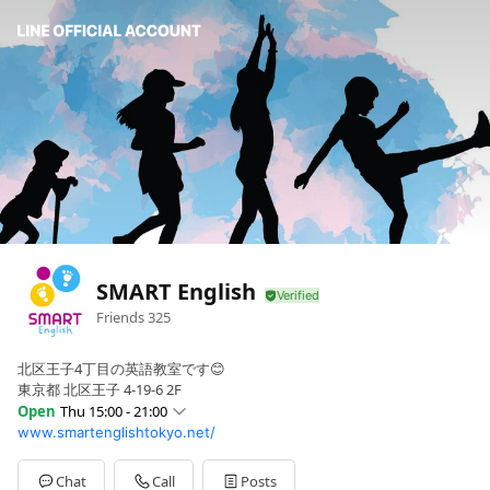
SMART English
Friends
325
北区王子4丁目の英語教室です😊
東京都 北区王子 4-19-6 2F
Open
Thu 15:00 - 21:00
www.smartenglishtokyo.net/
Sun
08:05 - 12:00
Mon
15:00 - 21:00
Tue
15:00 - 19:10
Chat
Call
Posts