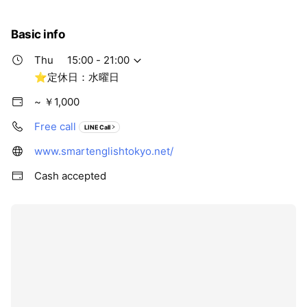
Basic info
Thu
15:00 - 21:00
⭐定休日：水曜日
~ ￥1,000
Free call
LINE Call
www.smartenglishtokyo.net/
Cash accepted