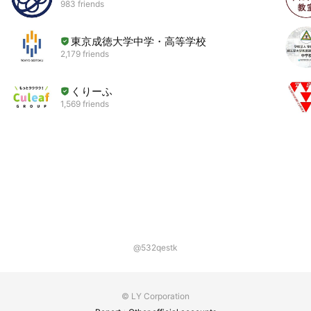
983 friends
東京成徳大学中学・高等学校
2,179 friends
くりーふ
1,569 friends
@532qestk
© LY Corporation