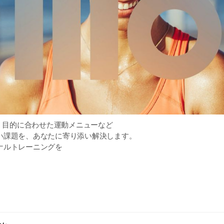
心、目的に合わせた運動メニューなど
い課題を、あなたに寄り添い解決します。
ナルトレーニングを
グラム
ポートするのは「サーティフィット」だけ。
つでも、どこでも、
質なフィットネス習慣を。
ら始めてみませんか？
ナーたちがあなたの悩みを解決します。