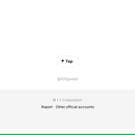
Top
@532gveqd
© LY Corporation
Report
Other official accounts