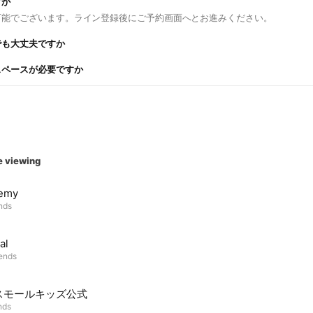
すか
可能でございます。ライン登録後にご予約画面へとお進みください。
でも大丈夫ですか
スペースが必要ですか
e viewing
emy
ends
al
iends
スモールキッズ公式
nds