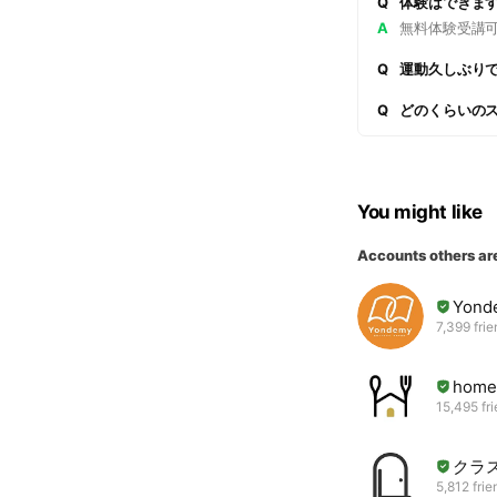
Q
体験はできま
A
無料体験受講
Q
運動久しぶり
Q
どのくらいの
You might like
Accounts others ar
Yond
7,399 fri
home
15,495 fr
クラ
5,812 frie