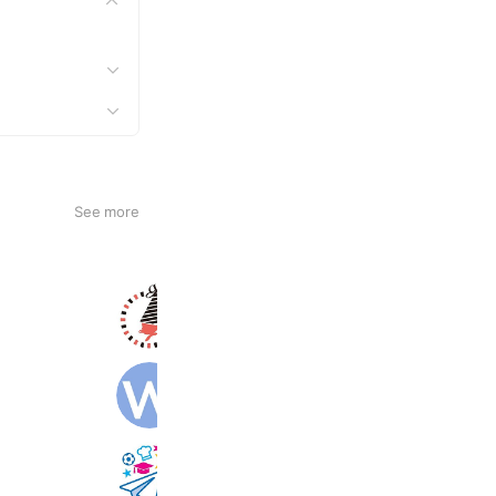
See more
nicoBaby
1,155 friends
Reward card
withwork
49,027 friends
Dream Driven
391 friends