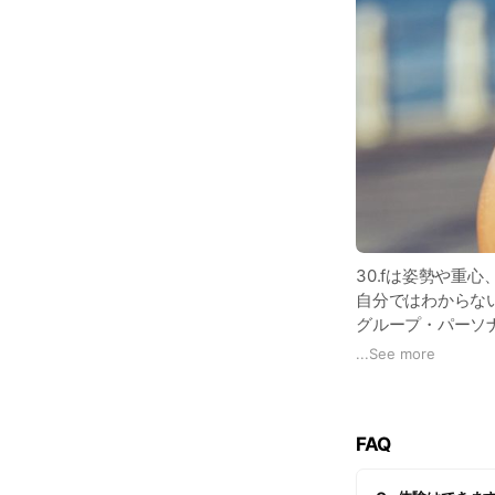
30.fは姿勢や重
自分ではわからな
グループ・パーソ
組み合わせたプロ
...
See more
そして栄養面もサ
オンラインで、い
スマホ一つで、良
FAQ
まずは無料体験か
経験豊富なトレー