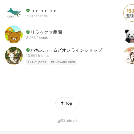
ａｏｎｅｃｏ
7,637 friends
リラックマ農園
3,976 friends
わちふぃーるどオンラインショップ
10,661 friends
Coupons
Reward card
Top
@531cktvd