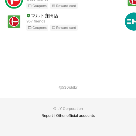
Coupons
Reward card
マルト窪田店
957 friends
Coupons
Reward card
@530iddbr
© LY Corporation
Report
Other official accounts