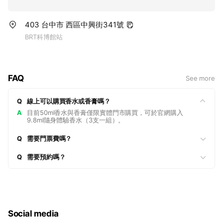
403 台中市 西區中興街341號
BRT科博館站
FAQ
See more
Q
線上可以購買香水或香膏嗎？
A
目前50ml香水與香膏僅限實體門市購買，可於官網購入
9.8ml隨身體驗香水（3支一組）。
Q
需要門票費嗎？
Q
需要預約嗎？
Social media