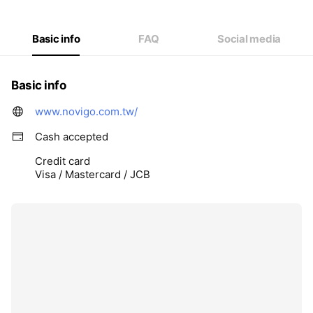
Basic info
FAQ
Social media
Basic info
www.novigo.com.tw/
Cash accepted
Credit card
Visa / Mastercard / JCB