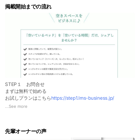
初めてシェアする事を検討されてる方でも安心して始められま
掲載開始までの流れ
す。
【実績】
全国40店舗達成‼️
月売上70万円越え店舗もあり！
【サポート】
①月売上70万円越えを実現させたプロチームによる、安心の
徹底サポート！
②面倒な予約システムの初期設定も、オンラインで徹底サポ
ート致します。
※まずは、家賃代をレンタルサロン売上だけで、補えるように
STEP１ お問合せ
土台を作っていきましょう！
まずは無料で始める
お試しプランはこちら
https://step1.lms-business.jp/
【掲載特典】
↓
...
See more
①レンタルサロンの導入方法、リスク対策/運営方法を学んで
STEP2 ご要望/提供内容のすり合わせ
頂く勉強会に無料招待！
↓
②「レンタルサロンの始め方」参考資料を無料プレゼント！
STEP3 掲載申込
先輩オーナーの声
↓
STEP4 掲載準備