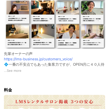
↓
STEP5 集客・運営サポート
↓
STEP6 募集開始！
先輩オーナーの声
https://lms-business.jp/customers_voice/
💠一番の不安点でもあった集客力ですが、OPEN月に４０人待
ちを実現できました！
...
See more
💠平日はサラリーマンの私でも運営できました！
💠知人に自信を持って紹介しました！
💠利用者様の登録が続き、2か月後には90%の稼働率を超えて
料金
いました。
etc