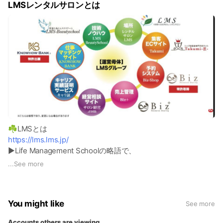
LMSレンタルサロンとは
☘️LMSとは
https://lms.lms.jp/
▶︎Life Management Schoolの略語で、
「自身の生活や人生を、自分でやりくり出来る力を
...
See more
学ぶ機会」を提供する開業支援サービスです。
☘️LMSレンタルサロンの特徴①
You might like
See more
▶︎業界最大級 美容専門レンタルサロン検索
▶︎全国一律 どこでも1時間1000円
Accounts others are viewing