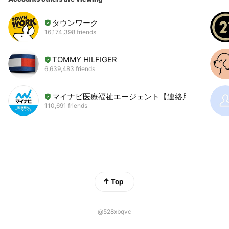
▶︎全店舗 店舗担当者が在籍（気軽に質問いただけます。）
▶︎案内可能サロン 45店舗以上
タウンワーク
▶︎北海道〜沖縄まで展開
16,174,398 friends
▶︎利用者10,000人以上
▶︎メディア実績
TOMMY HILFIGER
anan、Ray、mina、CREA等
6,639,483 friends
☘️LMSレンタルサロンの特徴②
▶︎レンタルサロンのみの使用も◎
マイナビ医療福祉エージェント【連絡用】
▶︎ご希望の場合、開業や集客、運営の相談が可能です。
110,691 friends
▶︎webサイト（年間１万円）プランなど、ツール支援も豊富で
す。
https://lms-websupport.beauty-school.jp/
Top
@528xbqvc