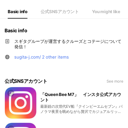
Basic info
公式SNSアカウント
You might like
Basic info
スギタグループが運営するクルーズとコテージについて
発信！
sugita-j.com/
2 other items
公式SNSアカウント
See more
「Queen Bee M7」 インスタ公式アカウ
ント
最新鋭の次世代EV船『クインビーエムセブン』パ
ノラマ夜景を眺めながら贅沢でカジュアルリッチ
な船上貸切パーティーを☆開放感溢れるリバーク
ルーズをお楽しみください♪