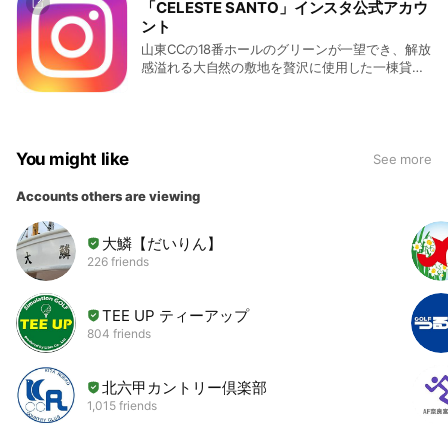
「CELESTE SANTO」インスタ公式アカウ
ント
山東CCの18番ホールのグリーンが一望でき、解放
感溢れる大自然の敷地を贅沢に使用した一棟貸し
の宿泊施設です。屋外施設にはBBQ、キッチン、
キャンプファイヤーがあり、ご家族やご友人、カ
ップルでもお楽しみ頂けます♪
You might like
See more
Accounts others are viewing
大鱗【だいりん】
226 friends
TEE UP ティーアップ
804 friends
北六甲カントリー倶楽部
1,015 friends