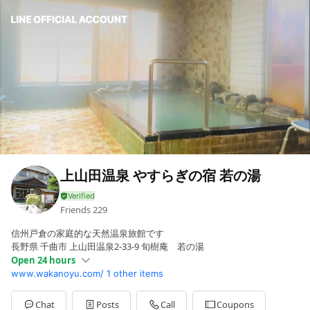
上山田温泉 やすらぎの宿 若の湯
Friends
229
信州戸倉の家庭的な天然温泉旅館です
長野県 千曲市 上山田温泉2-33-9 旬樹庵 若の湯
Open 24 hours
www.wakanoyu.com/
1 other items
Sun
00:00 - 00:00
Mon
00:00 - 00:00
Tue
00:00 - 00:00
Chat
Posts
Call
Coupons