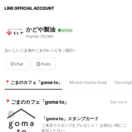
かどや製油
Friends
732,566
おいしいごま油やごまのレシピをご紹介♪
Chat
Posts
📍ごまのカフェ「goma to」
Mixed media feed
You migh
📍ごまのカフェ「goma to」
See more
「goma to」スタンプカード
ご来店でスタンプをプレゼント！ お支払い時にご
提示ください。