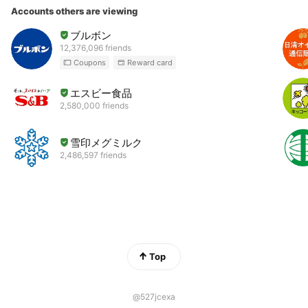
Accounts others are viewing
ブルボン
12,376,096 friends
Coupons
Reward card
エスビー食品
2,580,000 friends
雪印メグミルク
2,486,597 friends
Top
@527jcexa