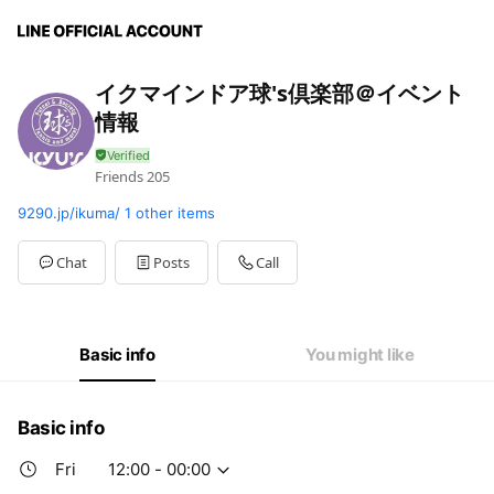
イクマインドア球's倶楽部＠イベント
情報
Friends
205
9290.jp/ikuma/
1 other items
Chat
Posts
Call
Basic info
You might like
Basic info
Fri
12:00 - 00:00