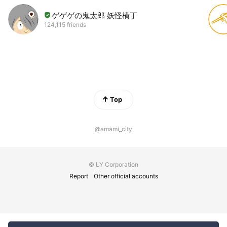
ゲゲゲの鬼太郎 妖怪横丁
124,115 friends
Top
@amami_city
© LY Corporation
Report
Other official accounts