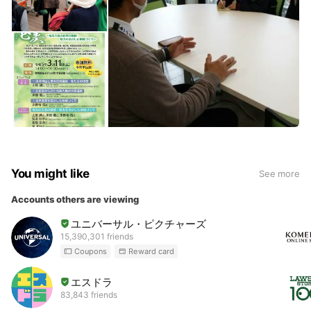
You might like
See more
Accounts others are viewing
ユニバーサル・ピクチャーズ
15,390,301 friends
Coupons
Reward card
エスドラ
83,843 friends