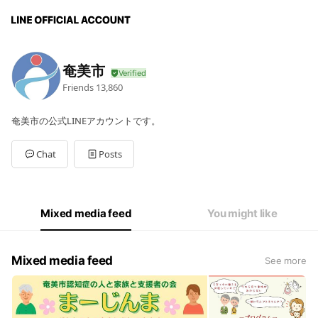
奄美市
Friends
13,860
奄美市の公式LINEアカウントです。
Chat
Posts
Mixed media feed
You might like
Mixed media feed
See more