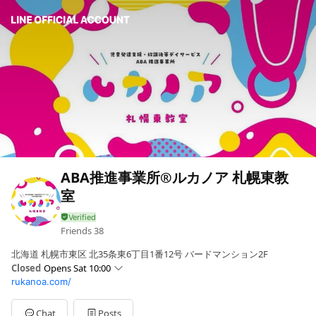
ABA推進事業所®️ルカノア 札幌東教
室
Friends
38
北海道 札幌市東区 北35条東6丁目1番12号 バードマンション2F
Closed
Opens Sat 10:00
rukanoa.com/
Sun
Closed
Mon
10:00 - 17:30
Tue
10:00 - 17:30
Chat
Posts