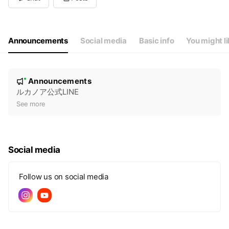
Wed
13:00 - 17:30
Thu
10:00 - 17:30
Fri
10:00 - 17:30
Sat
10:00 - 17:30
Announcements
Social media
Basic info
You might l
毎週日曜日・祝日は定休日です。
N
Announcements
New
o
ルカノア公式LINE
t
See more
i
c
e
Social media
Follow us on social media